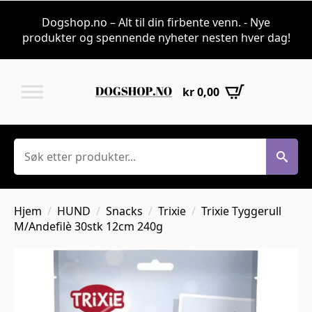
Dogshop.no – Alt til din firbente venn. - Nye
produkter og spennende nyheter nesten hver dag!
kr
0,00
Søk
Hjem
HUND
Snacks
Trixie
Trixie Tyggerull
M/Andefilè 30stk 12cm 240g