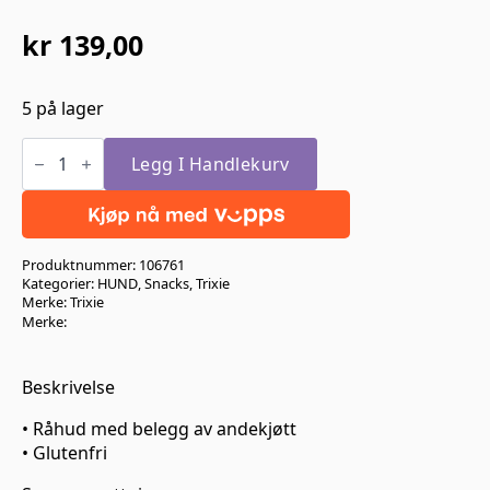
kr
139,00
5 på lager
Trixie
Tyggerull
Legg I Handlekurv
M/Andefilè
30stk
12cm
240g
antall
Produktnummer:
106761
Kategorier:
HUND
,
Snacks
,
Trixie
Merke:
Trixie
Merke:
Beskrivelse
• Råhud med belegg av andekjøtt
• Glutenfri