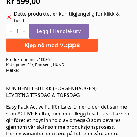
kr
599,00
Dette produktet er kun tilgjengelig for klikk &
hent.
Easy
Pack
Legg I Handlekurv
Active
fullfor
med
laks
9kg
Produktnummer:
100862
antall
Kategorier:
Fôr
,
Frossent
,
HUND
Merke:
KUN HENT I BUTIKK (BORGENHAUGEN)
LEVERING TIRSDAG & TORSDAG
Easy Pack Active Fullfôr Laks. Inneholder det samme
som ACTIVE Fullfôr, men er i tillegg tilsatt laks. Laksen
gir fôret et høyt innhold av omega-3 som bevares
gjennom vår skånsomme produksjonsprosess.
Denne varianten er rikere på fett enn våre andre