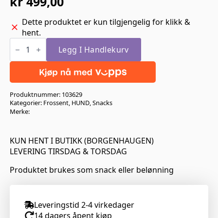
kr
499,00
Dette produktet er kun tilgjengelig for klikk &
hent.
Vom
Frossent
Legg I Handlekurv
Tygg
Kalkunhals
10Kg
antall
Produktnummer:
103629
Kategorier:
Frossent
,
HUND
,
Snacks
Merke:
KUN HENT I BUTIKK (BORGENHAUGEN)
LEVERING TIRSDAG & TORSDAG
Produktet brukes som snack eller belønning
Leveringstid 2-4 virkedager
14 dagers åpent kjøp