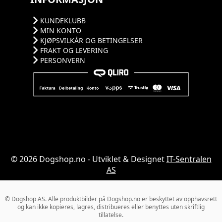
KUNDEKLUBB
MIN KONTO
KJØPSVILKÅR OG BETINGELSER
FRAKT OG LEVERING
PERSONVERN
© 2026 Dogshop.no - Utviklet & Designet
IT-Sentralen
AS
© Dogshop AS. Alle produktbilder på Dogshop.no er beskyttet av opphavsrett
og kan ikke kopieres, lagres, distribueres eller benyttes uten skriftlig
tillatelse.