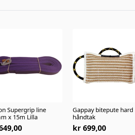
on Supergrip line
Gappay bitepute hard
m x 15m Lilla
håndtak
649,00
kr
699,00