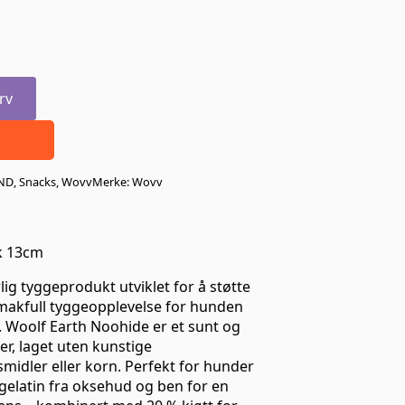
rv
ND
,
Snacks
,
Wovv
Merke:
Wovv
tk 13cm
ig tyggeprodukt utviklet for å støtte
makfull tyggeopplevelse for hunden
 Woolf Earth Noohide er et sunt og
r, laget uten kunstige
smidler eller korn. Perfekt for hunder
gelatin fra oksehud og ben for en