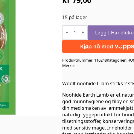
15 på lager
Woolf
noohide
Legg I Handleku
L
lam
sticks
2
stk
Produktnummer:
110248
Kategorier:
HU
13cm
antall
Merke:
Woolf noohide L lam sticks 2 s
Noohide Earth Lamb er et naturl
god munnhygiene og tilby en s
din med smaken av lammekjøtt.
naturlig tyggeprodukt for hunde
tilsetningsstoffer, konservering
med sensitiv mage. Inneholder 