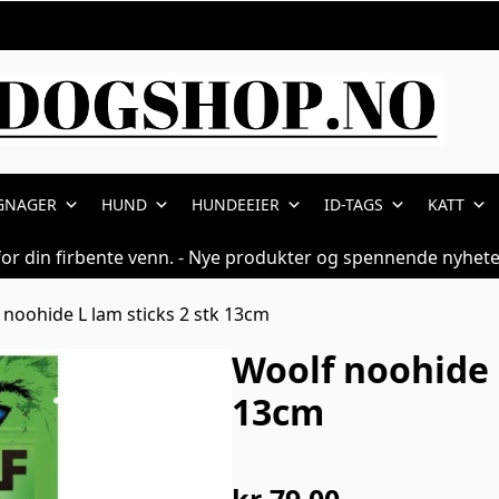
GNAGER
HUND
HUNDEEIER
ID-TAGS
KATT
for din firbente venn. - Nye produkter og spennende nyhete
 noohide L lam sticks 2 stk 13cm
Woolf noohide L
13cm
kr
79,00