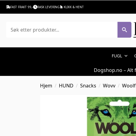
FAST FRAKT 99,-
RASK LEVERING
KLIKK & HENT
Søk
FUGL
Dogshop.no – Alt 
Hjem
HUND
Snacks
Wovv
Woolf