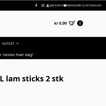
MIN KONTO
KJØPSVILKÅR OG BETINGELSER
kr
0,00
0
OUTLET
r nesten hver dag!
 lam sticks 2 stk