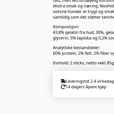
fast, men lettfordøyelig konsis
ekstra smak og næring. Noohide
voksne hunder et trygt og smakful
samtidig som det støtter tannh
Komposisjon:
43,8% gelatin fra hud, 30%, gela
glycerin, 5% tapioka og 0,2% so
Analytiske bestanddeler:
60% protein, 2% fett, 2% fiber 
Innhold: 2 sticks, netto vekt 85g
Leveringstid 2-4 virkeda
14 dagers åpent kjøp