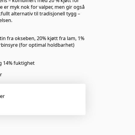
tens – kombinert med 20 % kjøtt for
 er myk nok for valper, men gir også
lt alternativ til tradisjonell tygg –
elsen.
tin fra okseben, 20% kjøtt fra lam, 1%
rbinsyre (for optimal holdbarhet)
og 14% fuktighet
r
ger