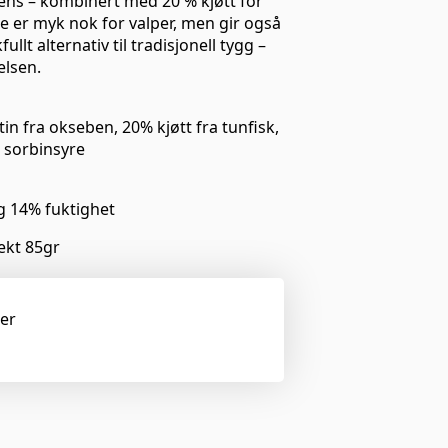
tens – kombinert med 20 % kjøtt for
 er myk nok for valper, men gir også
lt alternativ til tradisjonell tygg –
elsen.
tin fra okseben, 20% kjøtt fra tunfisk,
 sorbinsyre
og 14% fuktighet
vekt 85gr
ger