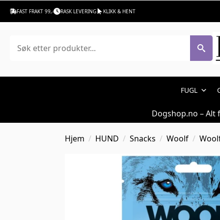
FAST FRAKT 99,-
RASK LEVERING
KLIKK & HENT
Søk
FUGL
Dogshop.no – Alt 
Hjem
HUND
Snacks
Woolf
Woolf