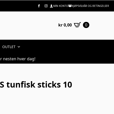
MIN KONTO
KJØPSVILKÅR OG BETINGELSER
kr
0,00
0
OUTLET
r nesten hver dag!
 tunfisk sticks 10