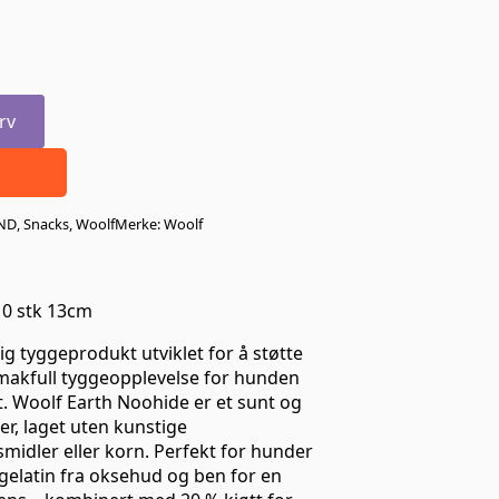
rv
ND
,
Snacks
,
Woolf
Merke:
Woolf
10 stk 13cm
ig tyggeprodukt utviklet for å støtte
makfull tyggeopplevelse for hunden
t. Woolf Earth Noohide er et sunt og
r, laget uten kunstige
smidler eller korn. Perfekt for hunder
gelatin fra oksehud og ben for en