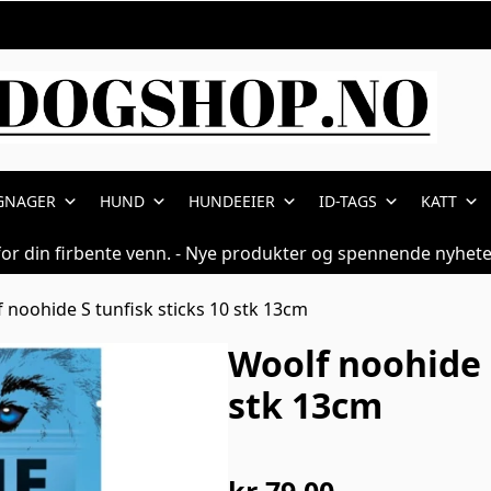
GNAGER
HUND
HUNDEEIER
ID-TAGS
KATT
for din firbente venn. - Nye produkter og spennende nyhete
 noohide S tunfisk sticks 10 stk 13cm
Woolf noohide S
stk 13cm
kr
79,00