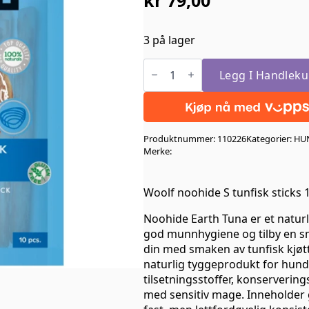
3 på lager
Woolf
noohide
Legg I Handleku
S
tunfisk
sticks
10
stk
Produktnummer:
110226
Kategorier:
HU
13cm
antall
Merke:
Woolf noohide S tunfisk sticks 
Noohide Earth Tuna er et naturl
god munnhygiene og tilby en s
din med smaken av tunfisk kjøt
naturlig tyggeprodukt for hunde
tilsetningsstoffer, konservering
med sensitiv mage. Inneholder 