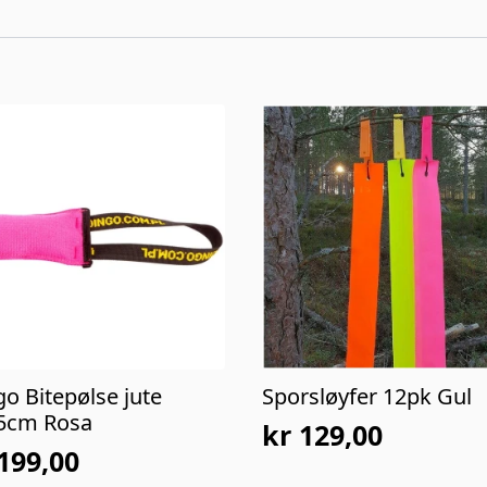
o Bitepølse jute
Sporsløyfer 12pk Gul
5cm Rosa
kr
129,00
199,00