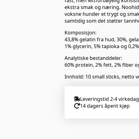
fast, men lettfordøyelig konsis
ekstra smak og næring. Noohide
voksne hunder et trygt og smakful
samtidig som det støtter tannh
Komposisjon:
43,8% gelatin fra hud, 30%, gela
1% glycerin, 5% tapioka og 0,2%
Analytiske bestanddeler:
60% protein, 2% fett, 2% fiber 
Innhold: 10 small sticks, netto 
Leveringstid 2-4 virkeda
14 dagers åpent kjøp