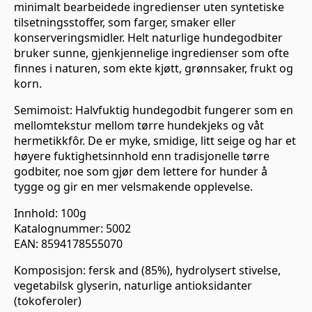
minimalt bearbeidede ingredienser uten syntetiske
tilsetningsstoffer, som farger, smaker eller
konserveringsmidler. Helt naturlige hundegodbiter
bruker sunne, gjenkjennelige ingredienser som ofte
finnes i naturen, som ekte kjøtt, grønnsaker, frukt og
korn.
Semimoist: Halvfuktig hundegodbit fungerer som en
mellomtekstur mellom tørre hundekjeks og våt
hermetikkfôr. De er myke, smidige, litt seige og har et
høyere fuktighetsinnhold enn tradisjonelle tørre
godbiter, noe som gjør dem lettere for hunder å
tygge og gir en mer velsmakende opplevelse.
Innhold: 100g
Katalognummer: 5002
EAN: 8594178555070
Komposisjon: fersk and (85%), hydrolysert stivelse,
vegetabilsk glyserin, naturlige antioksidanter
(tokoferoler)