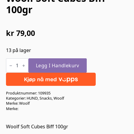
100gr
kr
79,00
13 på lager
Woolf
Soft
Legg I Handlekurv
Cubes
Biff
100gr
antall
Produktnummer:
109935
Kategorier:
HUND
,
Snacks
,
Woolf
Merke:
Woolf
Merke:
Woolf Soft Cubes Biff 100gr