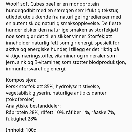
Woolf soft Cubes beef er en monoprotein
hundegodbit med en særegen semi-fuktig tekstur,
utledet utelukkende fra naturlige ingredienser med
en autentisk og naturlig smaksopplevelse. De fleste
hunder elsker den naturlige smaken av storfekjøtt,
noe som gjør det til en sikker vinner. Storfekjøtt
inneholder naturlig fett som gir energi, spesielt for
aktive og energiske hunder, i tillegg er det riktig på
viktige næringstoffer, vitaminer og mineraler som
jern, sink og B-vitaminer, som støtter blodproduksjon,
immunforsvaret og energi.
Komposisjon:
Fersk storfekjøtt 85%, hydrolysert stivelse,
vegetabilsk glyserin, naturlige antioksidanter
(tokoferoler)
Analytiske bestanddeler:
Råprotein 28%, råfett 10%, råfiber 1%, råaske 7%,
fuktighet 28%
Innhold: 100g