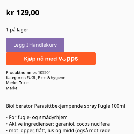
kr
129,00
1 på lager
Legg I Handlekurv
Produktnummer:
105504
Kategorier:
FUGL
,
Pleie & hygiene
Merke:
Trixie
Merke:
Bioliberator Parasittbekjempende spray Fugle 100ml
• For fugle- og smådyrhjem
• Aktive ingredienser: geraniol, cocos nucifera
• mot lopper, flått, lus og midd (også mot røde