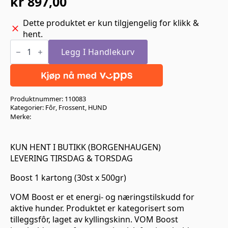
kr
897,00
Dette produktet er kun tilgjengelig for klikk &
hent.
Boost
1
Legg I Handlekurv
kartong
(30st
x
500gr)
antall
Produktnummer:
110083
Kategorier:
Fôr
,
Frossent
,
HUND
Merke:
KUN HENT I BUTIKK (BORGENHAUGEN)
LEVERING TIRSDAG & TORSDAG
Boost 1 kartong (30st x 500gr)
VOM Boost er et energi- og næringstilskudd for
aktive hunder. Produktet er kategorisert som
tilleggsfôr, laget av kyllingskinn. VOM Boost