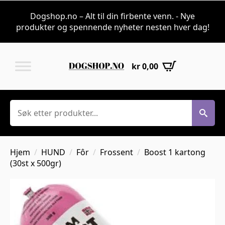
Dogshop.no – Alt til din firbente venn. - Nye
produkter og spennende nyheter nesten hver dag!
kr
0,00
Søk
Hjem
HUND
Fôr
Frossent
Boost 1 kartong
(30st x 500gr)