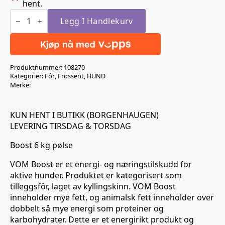
hent.
Boost
6
Legg I Handlekurv
kg
pølse
antall
Produktnummer:
108270
Kategorier:
Fôr
,
Frossent
,
HUND
Merke:
KUN HENT I BUTIKK (BORGENHAUGEN)
LEVERING TIRSDAG & TORSDAG
Boost 6 kg pølse
VOM Boost er et energi- og næringstilskudd for
aktive hunder. Produktet er kategorisert som
tilleggsfôr, laget av kyllingskinn. VOM Boost
inneholder mye fett, og animalsk fett inneholder over
dobbelt så mye energi som proteiner og
karbohydrater. Dette er et energirikt produkt og