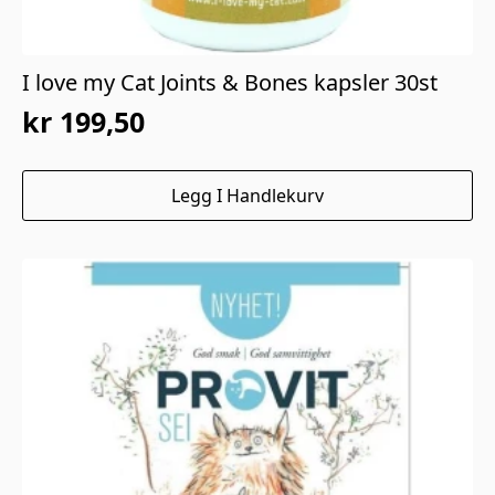
I love my Cat Joints & Bones kapsler 30st
kr
199,50
Opprinnelig
Nåværende
pris
pris
Legg I Handlekurv
var:
er:
kr 399,00.
kr 199,50.