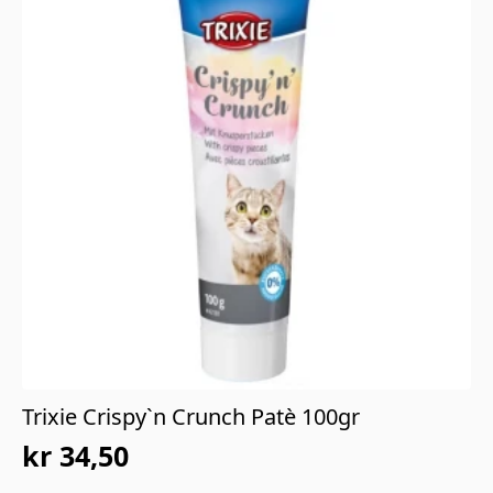
Trixie Crispy`n Crunch Patè 100gr
kr
34,50
Opprinnelig
Nåværende