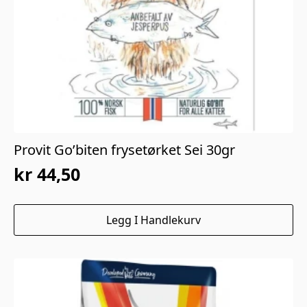
Provit Go’biten frysetørket Sei 30gr
kr
44,50
Opprinnelig
Nåværende
pris
pris
Legg I Handlekurv
var:
er:
kr 89,00.
kr 44,50.