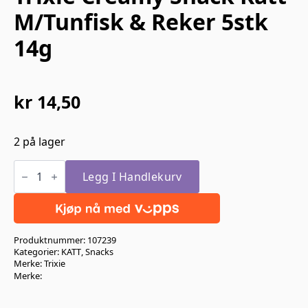
M/Tunfisk & Reker 5stk
14g
kr
14,50
Opprinnelig
Nåværende
pris
pris
2 på lager
var:
er:
Trixie
kr 29,00.
kr 14,50.
Creamy
Legg I Handlekurv
Snack
Katt
M/Tunfisk
&
Reker
Produktnummer:
107239
5stk
14g
Kategorier:
KATT
,
Snacks
antall
Merke:
Trixie
Merke: