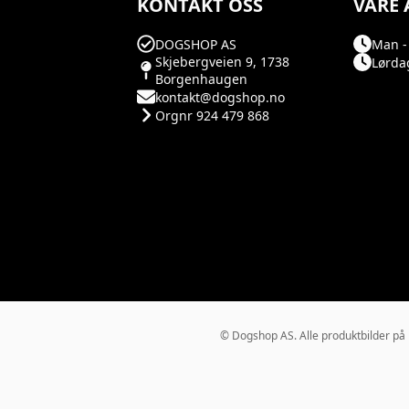
KONTAKT OSS
VÅRE 
DOGSHOP AS
Man - 
Skjebergveien 9, 1738
Lørdag
Borgenhaugen
kontakt@dogshop.no
Orgnr 924 479 868
© Dogshop AS. Alle produktbilder på Do