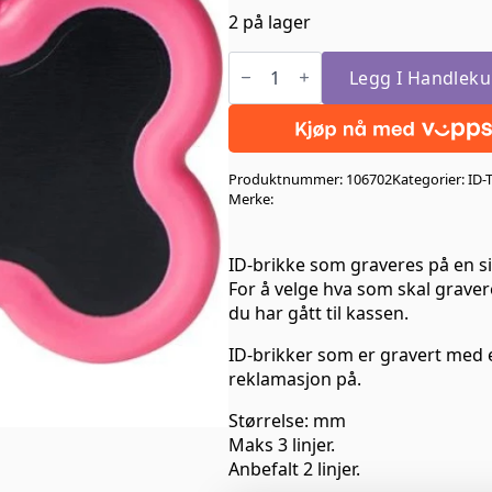
2 på lager
Hundeben
Sort/Rosa
Legg I Handleku
Large
antall
Produktnummer:
106702
Kategorier:
ID-
Merke:
ID-brikke som graveres på en si
For å velge hva som skal gravere
du har gått til kassen.
ID-brikker som er gravert med e
reklamasjon på.
Størrelse: mm
Maks 3 linjer.
Anbefalt 2 linjer.