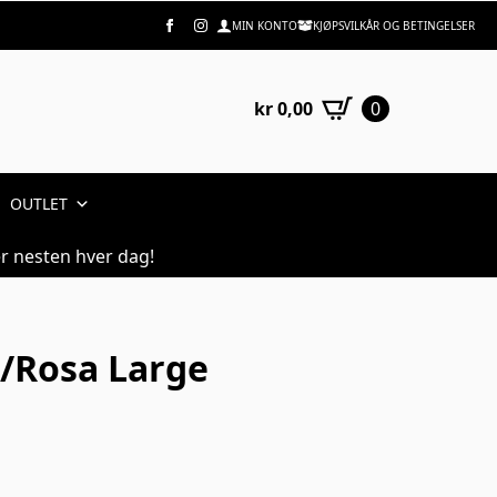
MIN KONTO
KJØPSVILKÅR OG BETINGELSER
kr
0,00
0
OUTLET
r nesten hver dag!
/Rosa Large