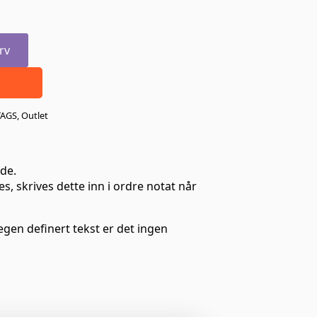
rv
TAGS
,
Outlet
de.
s, skrives dette inn i ordre notat når
gen definert tekst er det ingen