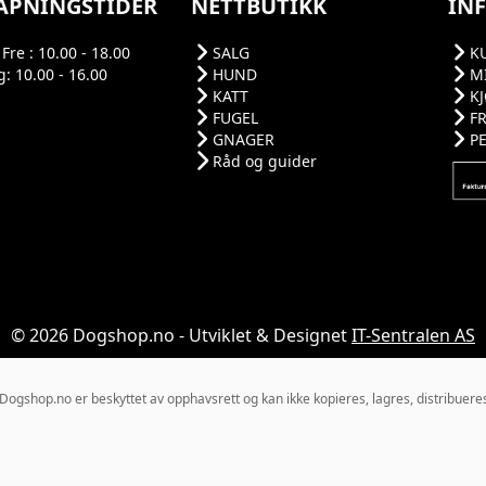
ÅPNINGSTIDER
NETTBUTIKK
IN
Fre : 10.00 - 18.00
SALG
K
: 10.00 - 16.00
HUND
M
KATT
K
FUGEL
F
GNAGER
P
Råd og guider
© 2026 Dogshop.no - Utviklet & Designet
IT-Sentralen AS
gshop.no er beskyttet av opphavsrett og kan ikke kopieres, lagres, distribueres el