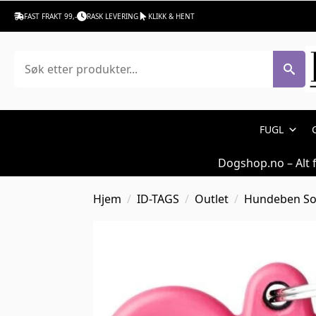
FAST FRAKT 99,-
RASK LEVERING
KLIKK & HENT
Søk
FUGL
Dogshop.no – Alt 
Hjem
ID-TAGS
Outlet
Hundeben So