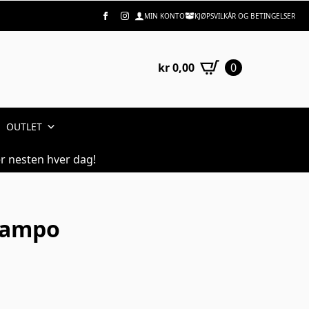
MIN KONTO
KJØPSVILKÅR OG BETINGELSER
kr
0,00
0
OUTLET
r nesten hver dag!
hampo