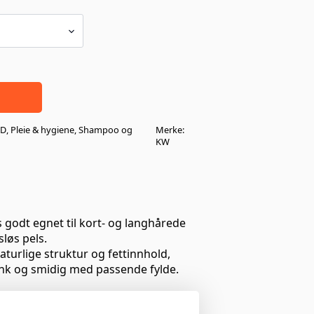
ND
,
Pleie & hygiene
,
Shampoo og
Merke:
KW
godt egnet til kort- og langhårede
sløs pels.
aturlige struktur og fettinnhold,
nk og smidig med passende fylde.