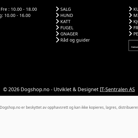
Fre : 10.00 - 18.00
SALG
K
: 10.00 - 16.00
HUND
M
KATT
K
FUGEL
F
GNAGER
P
Råd og guider
© 2026 Dogshop.no - Utviklet & Designet
IT-Sentralen AS
gshop.no er beskyttet av opphavsrett og kan ikke kopieres, lagres, distribueres el