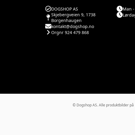
DOGSHOP AS
Man - 
Skjebergveien 9, 1738
Lørdag
Borgenhaugen
kontakt@dogshop.no
Orgnr 924 479 868
© Dogshop AS. Alle produktbilder på Do