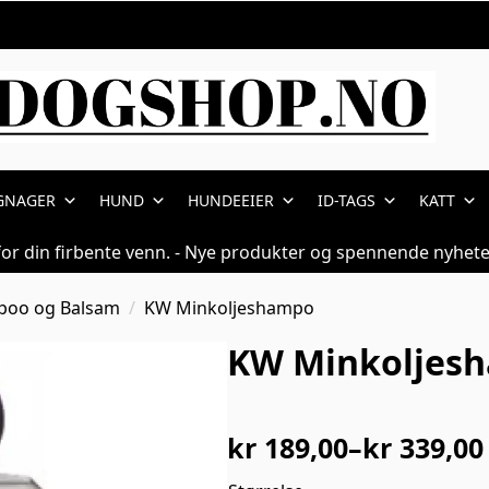
GNAGER
HUND
HUNDEEIER
ID-TAGS
KATT
for din firbente venn. - Nye produkter og spennende nyhete
oo og Balsam
KW Minkoljeshampo
KW Minkoljes
kr
189,00
–
kr
339,00
Prisområde: