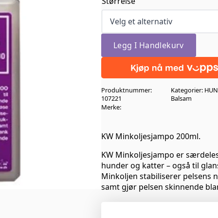
kr 189,00
Størrelse
til
kr 339,00
Legg I Handlekurv
Produktnummer:
Kategorier:
HU
107221
Balsam
Merke:
KW Minkoljesjampo 200ml.
KW Minkoljesjampo er særdeles 
hunder og katter – også til glan
Minkoljen stabiliserer pelsens n
samt gjør pelsen skinnende bla