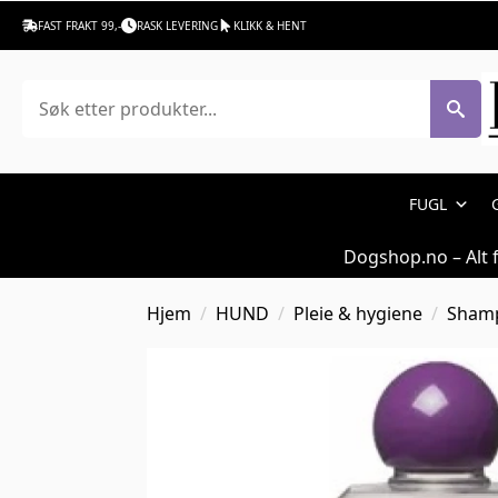
FAST FRAKT 99,-
RASK LEVERING
KLIKK & HENT
Søk
FUGL
Dogshop.no – Alt 
Hjem
HUND
Pleie & hygiene
Shamp