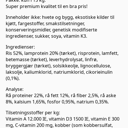
Pakke: kun i 15 kg.
Super premium kvalitet til en bra pris!
Inneholder ikke: hvete og bygg, eksotiske kilder til
kjøtt, fargestoffer, smakstilsetninger,
konserveringsmidler, genetisk modifiserte
ingredienser, sukker, soya, vitamin K3.
Ingredienser:
Ris 52%, lamprotein 20% (tørket), risprotein, lamfett,
betemasse (tørket), leverhydrolysat, linfrø,
bryggergjær (tørket), solsikkeolje, lignocellulose,
laksolje, kaliumklorid, natriumklorid, cikorieinulin
(0,1%).
Analyse:
Rå proteiner 22%, rå fett 12%, rå fiber 2,5%, rå aske
8%, kalsium 1,65%, fosfor 0,95%, natrium 0,35%.
Tilsetningsstoffer per kg:
Vitamin A 12.000 IE, vitamin D3 1500 IE, vitamin E 300
mg, C-vitamin 200 mg, kobber (som kobbersulfat,