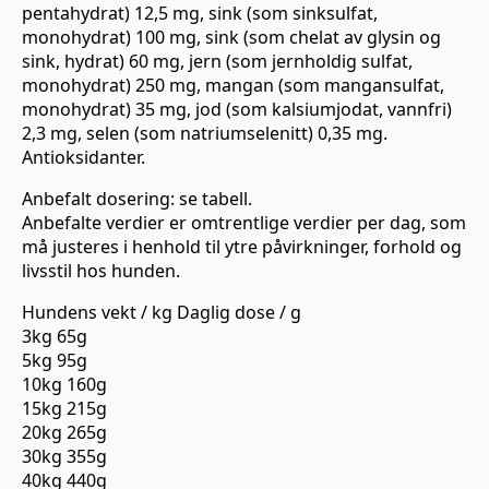
pentahydrat) 12,5 mg, sink (som sinksulfat,
monohydrat) 100 mg, sink (som chelat av glysin og
sink, hydrat) 60 mg, jern (som jernholdig sulfat,
monohydrat) 250 mg, mangan (som mangansulfat,
monohydrat) 35 mg, jod (som kalsiumjodat, vannfri)
2,3 mg, selen (som natriumselenitt) 0,35 mg.
Antioksidanter.
Anbefalt dosering: se tabell.
Anbefalte verdier er omtrentlige verdier per dag, som
må justeres i henhold til ytre påvirkninger, forhold og
livsstil hos hunden.
Hundens vekt / kg Daglig dose / g
3kg 65g
5kg 95g
10kg 160g
15kg 215g
20kg 265g
30kg 355g
40kg 440g