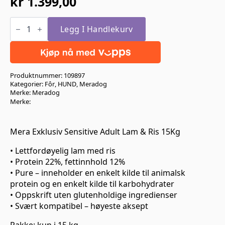
kr
1.399,00
Mera
Exklusiv
Legg I Handlekurv
Sensitive
Adult
Lam
&
Ris
Produktnummer:
109897
15Kg
antall
Kategorier:
Fôr
,
HUND
,
Meradog
Merke:
Meradog
Merke:
Mera Exklusiv Sensitive Adult Lam & Ris 15Kg
• Lettfordøyelig lam med ris
• Protein 22%, fettinnhold 12%
• Pure – inneholder en enkelt kilde til animalsk
protein og en enkelt kilde til karbohydrater
• Oppskrift uten glutenholdige ingredienser
• Svært kompatibel – høyeste aksept