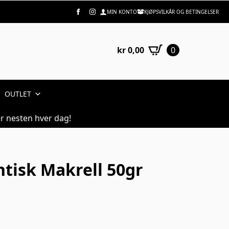
MIN KONTO
KJØPSVILKÅR OG BETINGELSER
kr
0,00
0
OUTLET
r nesten hver dag!
ntisk Makrell 50gr