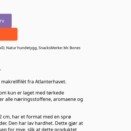
rv
ND
,
Natur hundetygg
,
Snacks
Merke:
Mr. Bones
r
makrellfilèt fra Atlanterhavet.
k som kun er laget med tørkede
rer alle næringsstoffene, aromaene og
12 cm, har et format med en sprø
er. Den har lav hardhet. Dette gjør at
eg for mye, slik at dette produktet