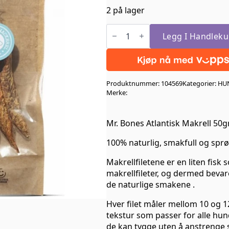
2 på lager
Mr.
Bones
Legg I Handleku
Atlantisk
Makrell
50gr
antall
Produktnummer:
104569
Kategorier:
HU
Merke:
Mr. Bones Atlantisk Makrell 50g
100% naturlig, smakfull og sprø 
Makrellfiletene er en liten fis
makrellfileter, og dermed beva
de naturlige smakene .
Hver filet måler mellom 10 og 
tekstur som passer for alle hund
de kan tygge uten å anstrenge s