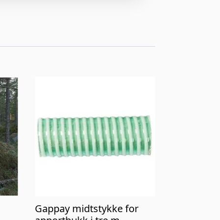
Gappay midtstykke for