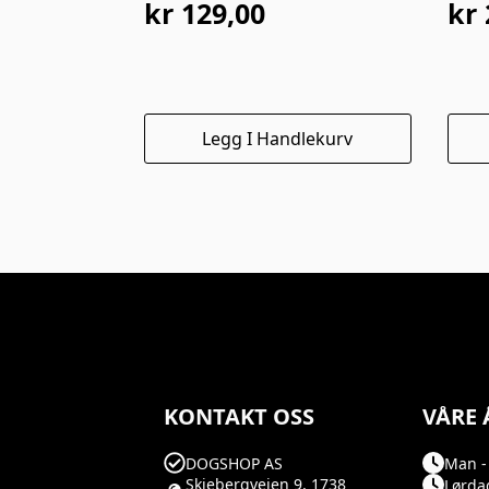
kr
129,00
kr
Legg I Handlekurv
KONTAKT OSS
VÅRE 
DOGSHOP AS
Man - 
Skjebergveien 9, 1738
Lørdag