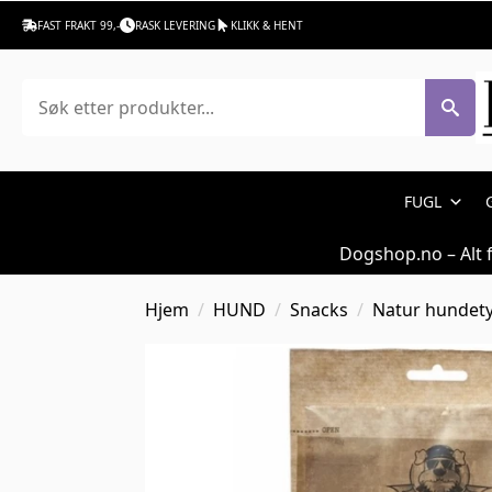
FAST FRAKT 99,-
RASK LEVERING
KLIKK & HENT
Søk
FUGL
Dogshop.no – Alt 
Hjem
HUND
Snacks
Natur hundet