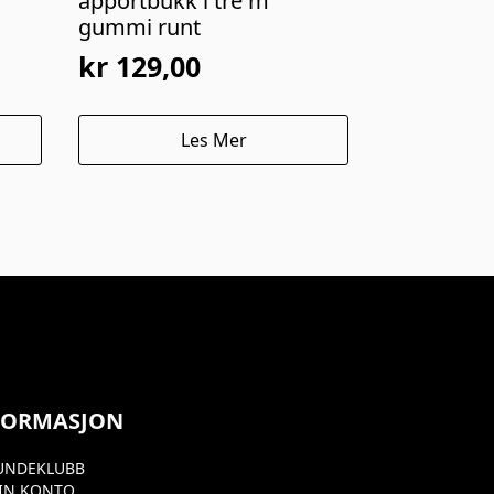
apportbukk i tre m
gummi runt
kr
129,00
Les Mer
FORMASJON
UNDEKLUBB
IN KONTO