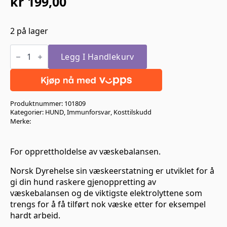
kr
199,00
2 på lager
Norsk
Dyrehelse
Legg I Handlekurv
Væskeerstatning
400gr
antall
Produktnummer:
101809
Kategorier:
HUND
,
Immunforsvar
,
Kosttilskudd
Merke:
For opprettholdelse av væskebalansen.
Norsk Dyrehelse sin væskeerstatning er utviklet for å
gi din hund raskere gjenoppretting av
væskebalansen og de viktigste elektrolyttene som
trengs for å få tilført nok væske etter for eksempel
hardt arbeid.