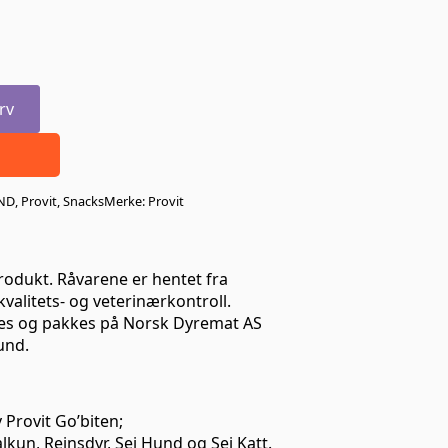
rv
ND
,
Provit
,
Snacks
Merke:
Provit
produkt. Råvarene er hentet fra
valitets- og veterinærkontroll.
es og pakkes på Norsk Dyremat AS
und.
 Provit Go’biten;
alkun, Reinsdyr, Sei Hund og Sei Katt.