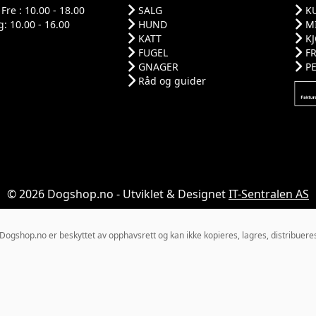
Fre : 10.00 - 18.00
SALG
K
: 10.00 - 16.00
HUND
M
KATT
K
FUGEL
F
GNAGER
P
Råd og guider
© 2026 Dogshop.no - Utviklet & Designet
IT-Sentralen AS
gshop.no er beskyttet av opphavsrett og kan ikke kopieres, lagres, distribueres el