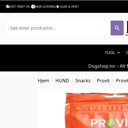
FAST FRAKT 99,-
RASK LEVERING
KLIKK & HENT
Søk
FUGL
Dogshop.no – Alt 
Hjem
HUND
Snacks
Provit
Provi