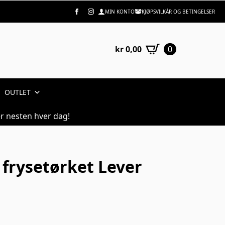
MIN KONTO
KJØPSVILKÅR OG BETINGELSER
kr
0,00
0
OUTLET
r nesten hver dag!
 frysetørket Lever