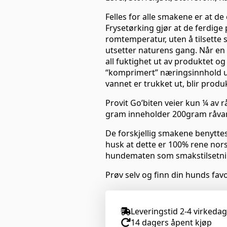
Felles for alle smakene er at de 
Frysetørking gjør at de ferdige
romtemperatur, uten å tilsette 
utsetter naturens gang. Når en 
all fuktighet ut av produktet og
“komprimert” næringsinnhold u
vannet er trukket ut, blir produk
Provit Go’biten veier kun ¼ av r
gram inneholder 200gram råvar
De forskjellig smakene benytt
husk at dette er 100% rene nor
hundematen som smakstilsetni
Prøv selv og finn din hunds favo
Leveringstid 2-4 virkeda
14 dagers åpent kjøp