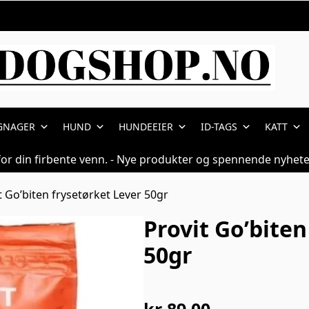
GNAGER
HUND
HUNDEEIER
ID-TAGS
KATT
for din firbente venn. - Nye produkter og spennende nyhete
t Go’biten frysetørket Lever 50gr
Provit Go’biten
50gr
kr
89,00