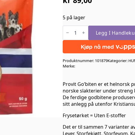
5 på lager
Provit
Go’biten
Legg I Handleku
frysetørket
Lever
50gr
antall
Produktnummer:
101879
Kategorier:
HU
Merke:
Provit Go’biten er et helnorsk 
norske slakterier under streng k
De ferdige godbitene produser
sitt anlegg på utenfor Kristians
Frysetørket = Uten E-stoffer
Det er til sammen 7 varianter av
Lever, Storfekjøtt, Storfevom, K