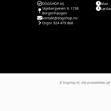
DOGSHOP AS
Man - 
Skjebergveien 9, 1738
Lørdag
Borgenhaugen
kontakt@dogshop.no
Orgnr 924 479 868
© Dogshop AS. Alle produktbilder på Do