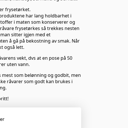
er frysetørket.
 produktene har lang holdbarhet i
stoffer i maten som konserverer og
råvare frysetørkes så trekkes nesten
 man sitter igjen med et
ten å gå på bekostning av smak. Når
t også lett.
åvarens vekt, dvs at en pose på 50
er uten vann.
es mest som belønning og godbit, men
ske råvarer som godt kan brukes i
ng.
ritt!
ger