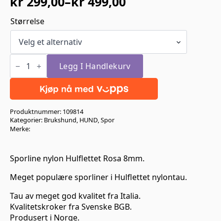
kr
299,00
–
kr
499,00
Prisområde:
kr 299,00
Størrelse
til
kr 499,00
Sporline
nylon
Legg I Handlekurv
Hulflettet
Rosa
8mm
antall
Produktnummer:
109814
Kategorier:
Brukshund
,
HUND
,
Spor
Merke:
Sporline nylon Hulflettet Rosa 8mm.
Meget populære sporliner i Hulflettet nylontau.
Tau av meget god kvalitet fra Italia.
Kvalitetskroker fra Svenske BGB.
Produsert i Norge.