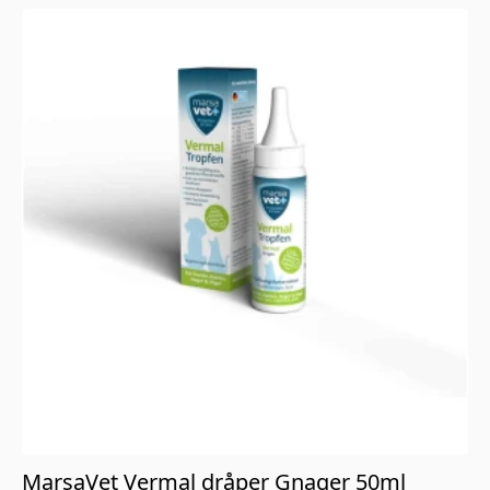
MarsaVet Vermal dråper Gnager 50ml