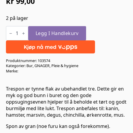
kr
99,00
2 på lager
To
Gode
Legg I Handlekurv
Naboer
Spon
60L
(3,5kg)
antall
Produktnummer:
103574
Kategorier:
Bur
,
GNAGER
,
Pleie & hygiene
Merke:
Trespon er tynne flak av ubehandlet tre. Dette gir en
myk og god bunn i buret og den gode
oppsugingsevnen hjelper til å beholde et tørt og godt
burmiljø med lite lukt. Trespon anbefales til: kanin,
hamster, marsvin, degus, chinchilla, ørkenrotte, mus.
Spon av gran (noe furu kan også forekomme).