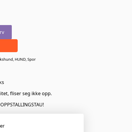
rv
kshund
,
HUND
,
Spor
ks
et, fliser seg ikke opp.
 OPPSTALLINGSTAU!
ger