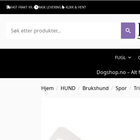
FAST FRAKT 99,-
RASK LEVERING
KLIKK & HENT
Søk
FUGL
Dogshop.no – Alt 
Hjem
HUND
Brukshund
Spor
Tr