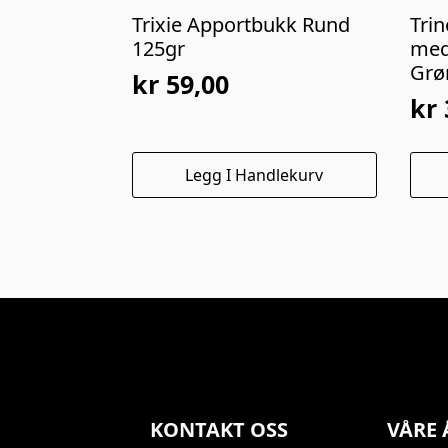
Trixie Apportbukk Rund
Tri
125gr
med
Grø
kr
59,00
kr
Legg I Handlekurv
KONTAKT OSS
VÅRE 