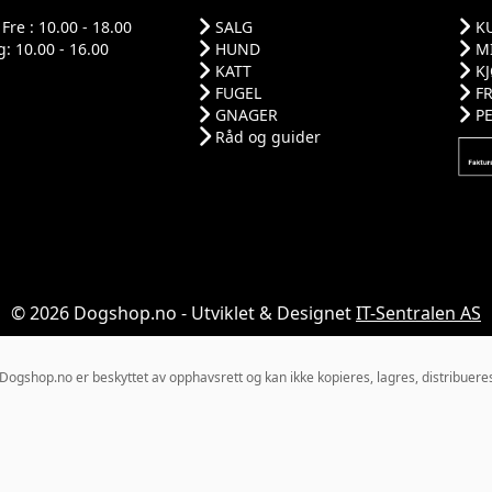
Fre : 10.00 - 18.00
SALG
K
: 10.00 - 16.00
HUND
M
KATT
K
FUGEL
F
GNAGER
P
Råd og guider
© 2026 Dogshop.no - Utviklet & Designet
IT-Sentralen AS
gshop.no er beskyttet av opphavsrett og kan ikke kopieres, lagres, distribueres el