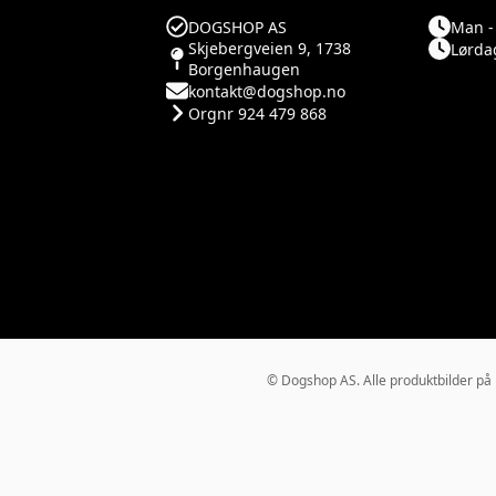
DOGSHOP AS
Man - 
Skjebergveien 9, 1738
Lørdag
Borgenhaugen
kontakt@dogshop.no
Orgnr 924 479 868
© Dogshop AS. Alle produktbilder på Do