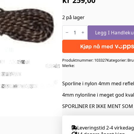
2 på lager
Trine
Sporline
Legg I Handleku
nylon
4mm
med
refleks
15meter
Produktnummer:
103327
Kategorier:
Bru
Sort
antall
Merke:
Sporline i nylon 4mm med refle
4mm nylonline i meget god kvalit
SPORLINER ER IKKE MENT SOM
Leveringstid 2-4 virkeda