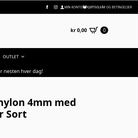
MIN KONTO
KJØPSVILKÅR OG BETINGELSER
kr
0,00
0
OUTLET
r nesten hver dag!
e nylon 4mm med
r Sort