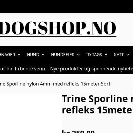
GNAGER
HUND
HUNDEEIER
ID-TAGS
KATT
for din firbente venn. - Nye produkter og spennende nyhete
ine Sporline nylon 4mm med refleks 15meter Sort
Trine Sporlin
refleks 15mete
kr
259,00