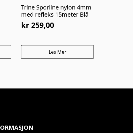
Trine Sporline nylon 4mm
med refleks 15meter Blå
kr
259,00
Les Mer
FORMASJON