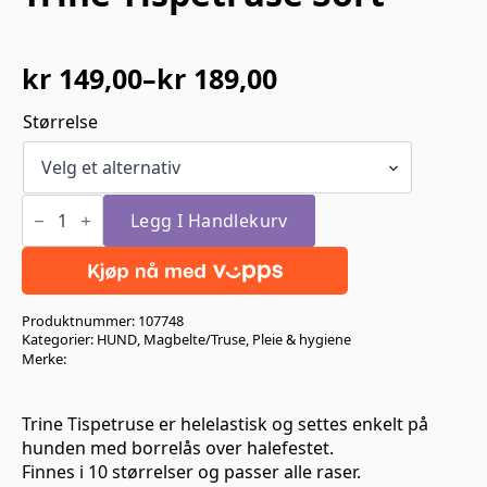
kr
149,00
–
kr
189,00
Prisområde:
kr 149,00
Størrelse
til
kr 189,00
Trine
Tispetruse
Legg I Handlekurv
Sort
antall
Produktnummer:
107748
Kategorier:
HUND
,
Magbelte/Truse
,
Pleie & hygiene
Merke:
Trine Tispetruse er helelastisk og settes enkelt på
hunden med borrelås over halefestet.
Finnes i 10 størrelser og passer alle raser.