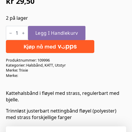
kr
29,50
Opprinnelig
Nåværende
pris
pris
2 på lager
var:
er:
Trixie
kr 59,00.
kr 29,50.
Kattehalsbånd
Legg I Handlekurv
i
fløyel
med
strass
Blå
Produktnummer:
109996
antall
Kategorier:
Halsbånd
,
KATT
,
Utstyr
Merke:
Trixie
Merke:
Kattehalsbånd i fløyel med strass, regulerbart med
bjelle.
Trinnløst justerbart nettingbånd fløyel (polyester)
med strass forskjellige farger