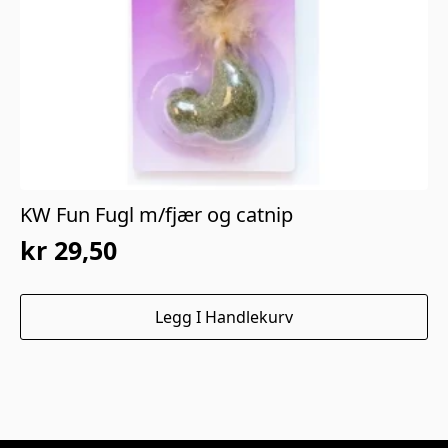
KW Fun Fugl m/fjær og catnip
kr
29,50
Opprinnelig
Nåværende
pris
pris
Legg I Handlekurv
var:
er:
kr 59,00.
kr 29,50.