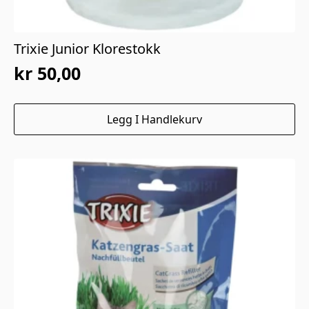
Trixie Junior Klorestokk
kr
50,00
Opprinnelig
Nåværende
pris
pris
Legg I Handlekurv
var:
er:
kr 100,00.
kr 50,00.