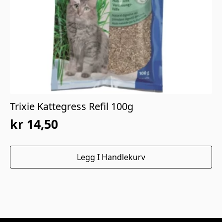
Trixie Kattegress Refil 100g
kr
14,50
Opprinnelig
Nåværende
pris
pris
Legg I Handlekurv
var:
er:
kr 29,00.
kr 14,50.