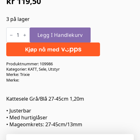
kr
119,50
Opprinnelig
Nåværende
pris
pris
3 på lager
var:
er:
Trixie
kr 239,00.
kr 119,50.
Kattesele
Legg I Handlekurv
m.
line
Grå/Blå
antall
Produktnummer:
109986
Kategorier:
KATT
,
Sele
,
Utstyr
Merke:
Trixie
Merke:
Kattesele Grå/Blå 27-45cm 1,20m
• Justerbar
• Med hurtiglåser
• Mageomkrets: 27-45cm/13mm