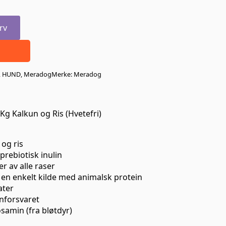
rv
,
HUND
,
Meradog
Merke:
Meradog
Kg Kalkun og Ris (Hvetefri)
 og ris
prebiotisk inulin
er av alle raser
 en enkelt kilde med animalsk protein
ater
nforsvaret
samin (fra bløtdyr)