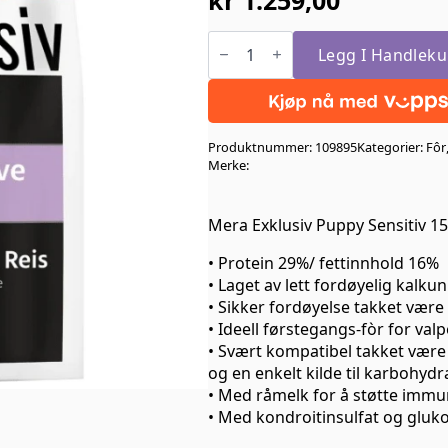
Mera
Exklusiv
Legg I Handleku
Puppy
Sensitiv
Kalkun
og
Ris
Produktnummer:
109895
Kategorier:
Fôr
15Kg
antall
Merke:
Mera Exklusiv Puppy Sensitiv 15
• Protein 29%/ fettinnhold 16%
• Laget av lett fordøyelig kalkun
• Sikker fordøyelse takket være 
• Ideell førstegangs-fòr for valp
• Svært kompatibel takket være
og en enkelt kilde til karbohydr
• Med råmelk for å støtte immu
• Med kondroitinsulfat og gluko