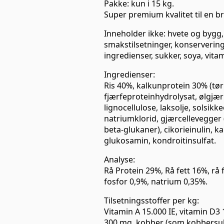
Pakke: kun i 15 kg.
Super premium kvalitet til en br
Inneholder ikke: hvete og bygg, e
smakstilsetninger, konservering
ingredienser, sukker, soya, vita
Ingredienser:
Ris 40%, kalkunprotein 30% (tørke
fjærfeproteinhydrolysat, ølgjær 
lignocellulose, laksolje, solsikke
natriumklorid, gjærcellevegger
beta-glukaner), cikorieinulin, k
glukosamin, kondroitinsulfat.
Analyse:
Rå Protein 29%, Rå fett 16%, rå 
fosfor 0,9%, natrium 0,35%.
Tilsetningsstoffer per kg:
Vitamin A 15.000 IE, vitamin D3 
300 mg, kobber (som kobbersulf