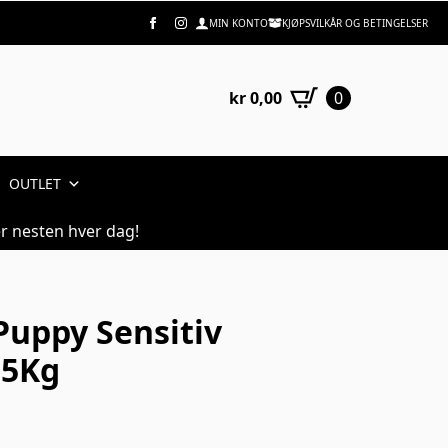
MIN KONTO
KJØPSVILKÅR OG BETINGELSER
kr
0,00
0
OUTLET
r nesten hver dag!
Puppy Sensitiv
15Kg