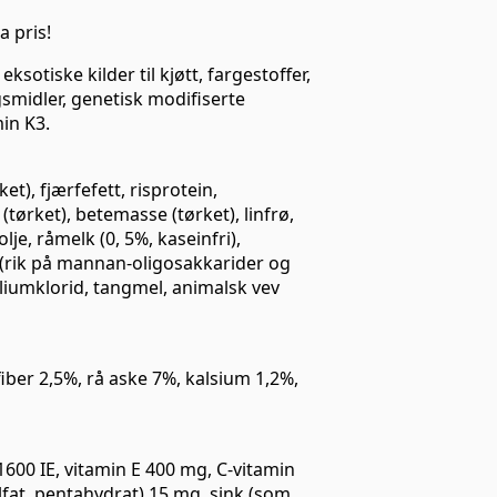
a pris!
ksotiske kilder til kjøtt, fargestoffer,
smidler, genetisk modifiserte
min K3.
t), fjærfefett, risprotein,
(tørket), betemasse (tørket), linfrø,
olje, råmelk (0, 5%, kaseinfri),
 (rik på mannan-oligosakkarider og
aliumklorid, tangmel, animalsk vev
fiber 2,5%, rå aske 7%, kalsium 1,2%,
1600 IE, vitamin E 400 mg, C-vitamin
at, pentahydrat) 15 mg, sink (som