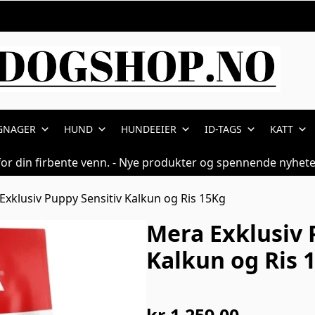
GNAGER
HUND
HUNDEEIER
ID-TAGS
KATT
for din firbente venn. - Nye produkter og spennende nyhete
Exklusiv Puppy Sensitiv Kalkun og Ris 15Kg
Mera Exklusiv 
Kalkun og Ris 
kr
1.259,00