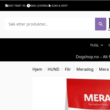
FAST FRAKT 99,-
RASK LEVERING
KLIKK & HENT
Søk
FUGL
Dogshop.no – Alt 
Hjem
HUND
Fôr
Meradog
Mera 